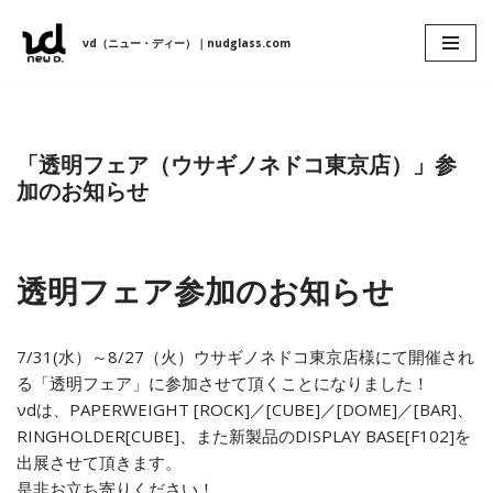
νd（ニュー・ディー）｜nudglass.com
コ
ン
テ
ン
「透明フェア（ウサギノネドコ東京店）」参
ツ
加のお知らせ
へ
ス
キ
ッ
透明フェア参加のお知らせ
プ
7/31(水）～8/27（火）ウサギノネドコ東京店様にて開催され
る「透明フェア」に参加させて頂くことになりました！
νdは、PAPERWEIGHT [ROCK]／[CUBE]／[DOME]／[BAR]、
RINGHOLDER[CUBE]、また新製品のDISPLAY BASE[F102]を
出展させて頂きます。
是非お立ち寄りください！