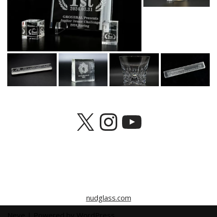
nudglass.com
Neve
| Powered by
WordPress