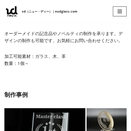
νd（ニュー・ディー）｜nudglass.com
コ
ン
テ
オーダーメイドの記念品やノベルティの制作を承ります。デ
ン
ザインの制作も可能です。お気軽にお問い合わせください。
ツ
へ
加工可能素材：ガラス、木、革
ス
数量：1個～
キ
ッ
プ
制作事例