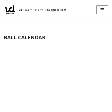
νd（ニュー・ディー）｜nudglass.com
コ
ン
テ
ン
BALL CALENDAR
ツ
へ
ス
キ
ッ
プ