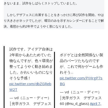
きないまま、試作をしばらくストップしていました。
しかしデザフェスに出展することをきっかけに再び試作を開始。やは
り大きさがネックでしたが、曜日のみを示すカレンダーにすることで解
決。着想から約2年半でようやく形になりました。
試作です。アイデア自体は
2年前からあたためていた
ボドゲとは全然関係ない製
物なんですが、色々環境が
品のパーツたちなのです
整ってようやく動き始めま
が、これで何かゲームも作
した。かわいいものになり
れそう…
そうな予感！
pic.twitter.com/PIHrgP7s
pic.twitter.com/dbZGReb
BG
W2T
— νd（ニュー・ディー）
— νd（ニュー・ディー）
│光学ガラス デザフェス
│光学ガラス デザフェス
60 (@nu_d_glass)
April 7,