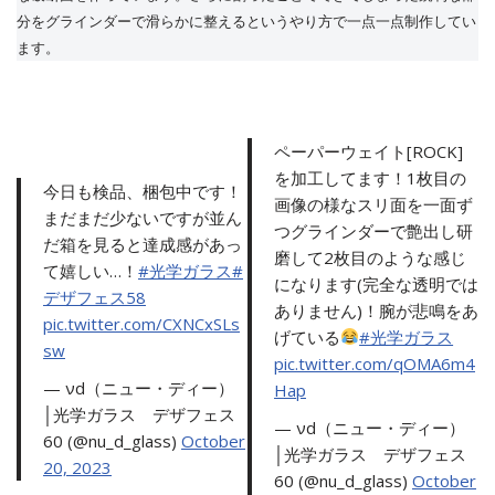
分をグラインダーで滑らかに整えるというやり方で一点一点制作してい
ます。
ペーパーウェイト[ROCK]
を加工してます！1枚目の
今日も検品、梱包中です！
画像の様なスリ面を一面ず
まだまだ少ないですが並ん
つグラインダーで艶出し研
だ箱を見ると達成感があっ
磨して2枚目のような感じ
て嬉しい…！
#光学ガラス
#
になります(完全な透明では
デザフェス58
ありません)！腕が悲鳴をあ
pic.twitter.com/CXNCxSLs
げている
#光学ガラス
sw
pic.twitter.com/qOMA6m4
— νd（ニュー・ディー）
Hap
│光学ガラス デザフェス
— νd（ニュー・ディー）
60 (@nu_d_glass)
October
│光学ガラス デザフェス
20, 2023
60 (@nu_d_glass)
October