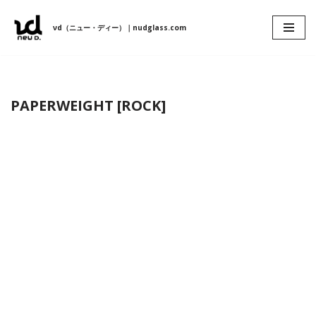
νd（ニュー・ディー）｜nudglass.com
コ
ン
テ
ン
PAPERWEIGHT [ROCK]
ツ
へ
ス
キ
ッ
プ